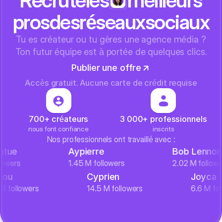
Recrute
les
meilleurs
pros
des
réseaux
sociaux
Tu es créateur ou tu gères une agence média ?
Ton futur équipe est à portée de quelques clics.
Publier une offre
Accès gratuit. Aucune carte de crédit requise
700+ créateurs
3 000+ professionnels
nous font confiance
inscrits
Nos professionnels ont travaillé avec :
Aypierre
Bob Lennon
1.45 M followers
2.02 M followers
Michou
Cyprien
J
10.4 M followers
14.5 M followers
6