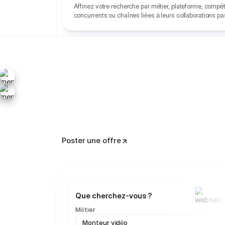
copywriters
Affinez votre recherche par métier, plateforme, comp
concurrents ou chaînes liées à leurs collaborations p
cadreurs
photographes
directeurs créati
podcast manage
Poster une offre
Que cherchez-vous ?
Métier
M
o
n
t
e
u
r
v
i
d
é
o