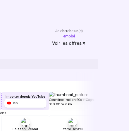
Je cherche un(e)
projet
emploi
stage ou alternance
Voir les offres
projet
emploi
stage ou alternance
Importer depuis YouTube
Convaincs-moi en 60s et Gagne
Lien
10 000€ pour ton…
ions
Poisson Fécond
Yomi Denzel