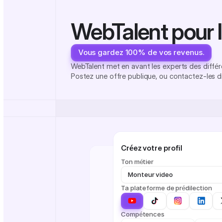
WebTalent pour 
Vous gardez 100% de vos revenus.
WebTalent met en avant les experts des différ
Postez une offre publique, ou contactez-les d
Créez votre profil
Ton métier
M
o
n
t
e
u
r
v
i
d
e
o
Ta plateforme de prédilection
Compétences