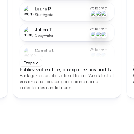
Worked with
Julien T.
Copywriter
Worked with
Camille L.
Cadreur
Worked with
Mathilde C.
Photographe
Étape 2
Worked with
Publiez votre offre, ou explorez nos profils
Alex S.
Partagez en un clic votre offre sur WebTalent et
Directeur créatif
vos réseaux sociaux pour commencer à
collecter des candidatures.
Worked with
Laurent D.
Podcast manager
Worked with
Natalia H.
Miniamaker
Worked with
Naomie B.