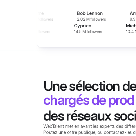
Aypierre
Bob Lennon
Amixem
1.45 M followers
2.02 M followers
8.94 M followers
mi Denzel
Joyca
Cyprien
35 M followers
6.6 M followers
14.5 M followers
monteurs vidéo
miniamakers
chargés de prod
Une sélection de
agents commerc
stratégistes
des réseaux soc
copywriters
WebTalent met en avant les experts des différ
Postez une offre publique, ou contactez-les d