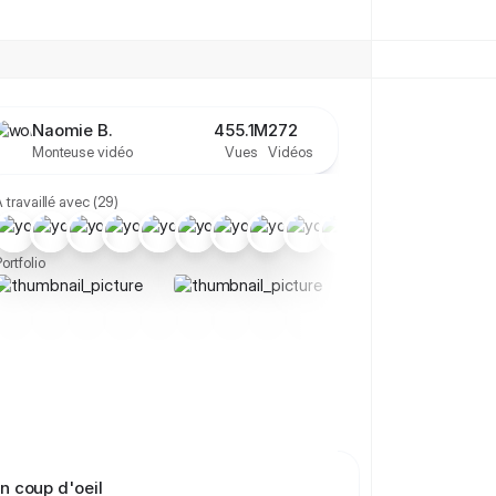
employé(e)
stagiaire
alternant(e)
Naomie B.
458.6
M
274
Monteuse vidéo
Vues
Vidéos
 travaillé avec (29)
ortfolio
n coup d'oeil