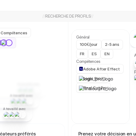
RECHERCHE DE PROFILS
fs
Compétences
Général
100€/jour
2-5 ans
rs
FR
ES
EN
A
Compétences
Adobe After Effect
À travaillé avec
P
Logic Pro X
Final Cut Pro
A travaillé avec
iaux
À travaillé avec
réateurs préférés
Prenez votre décision en u