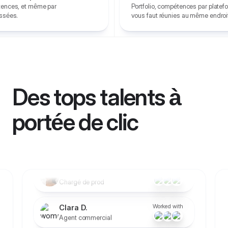
étences, et même par
Portfolio, compétences par platefor
assées.
vous faut réunies au même endroi
fs
Des tops talents à
Worked with
Naomie B.
rs
Monteuse vidéo
portée de clic
Worked with
Élodie C.
Chargé de prod
Worked with
Clara D.
Agent commercial
Worked with
Laura P.
Stratégiste