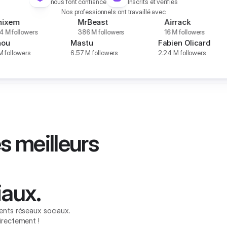
nous font confiance
Inscrits et vérifiés
Nos professionnels ont travaillé avec
MrBeast
Airrack
Futc
386 M followers
16 M followers
9,21 M 
Michou
Mastu
Fabien O
10.4 M followers
6.57 M followers
2.24 M fol
s meilleurs
iaux
iaux.
ents réseaux sociaux.
irectement !