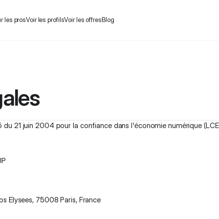
r les pros
Voir les profils
Voir les offres
Blog
gales
u 21 juin 2004 pour la confiance dans l'économie numérique (LCEN), 
UP
ps Elysees, 75008 Paris, France