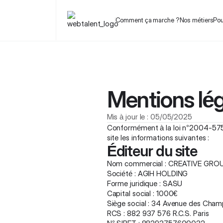
Comment ça marche ?
Nos métiers
Pou
Mentions lé
Mis à jour le : 05/05/2025
Conformément à la loi n°2004-575 d
site les informations suivantes :
Éditeur du site
Nom commercial : CREATIVE GRO
Société : AGIH HOLDING
Forme juridique : SASU
Capital social : 1000€
Siège social : 34 Avenue des Cham
RCS : 882 937 576 R.C.S. Paris