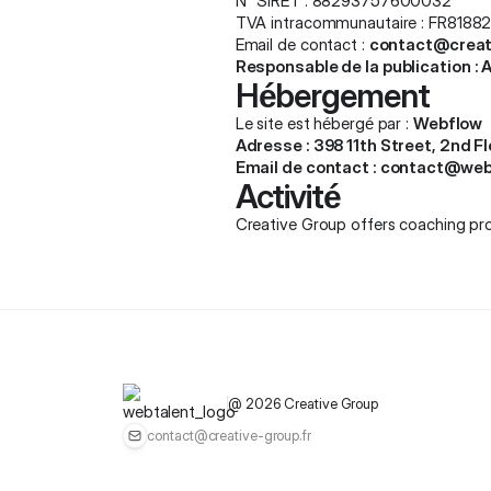
N° SIRET : 88293757600032
TVA intracommunautaire : FR818
Email de contact :
contact@creat
Responsable de la publication : 
Hébergement
Le site est hébergé par :
Webflow
Adresse : 398 11th Street, 2nd F
Email de contact :
contact@web
Activité
Creative Group offers coaching prog
@
2026
Creative Group
contact@creative-group.fr