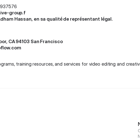
82937576
ive-group.f
Adham Hassan, en sa qualité de représentant légal.
loor, CA 94103 San Francisco
flow.com
rams, training resources, and services for video editing and creati
C
N