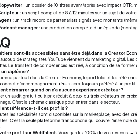
Copywriter
: un dossier de 10 titres avant/après avec impact CTR, m
Scripteur
: un script complet de 8 à 12 minutes sur un sujet de votre 
Agent
: un track record de partenariats signés avec montants (mêm
Podcast manager
: une production complète d'un épisode (montage 
AQ
tiers sont-ils accessibles sans être déjà dans la Creator Eco
eaucoup de stratégistes YouTube viennent du marketing digital. Les 
tter. Le transfert de compétences est réel, à condition de se forme
l un diplôme ?
omme partout dans la Creator Economy, le portfolio et les référence
 concret d'accompagnement réussi sera toujours préféré à un profil 
t démarrer quand on n'a aucune expérience créateur ?
r un audit gratuit ou à prix réduit à deux ou trois créateurs en crois
age. C'est le schéma classique pour entrer dans le secteur.
ent référence-t-il ces profils ?
utes les spécialités sont disponibles sur la marketplace, avec des cr
stes. C'est la seule plateforme francophone qui couvre l'ensemble
.
votre profil sur WebTalent.
Vous gardez 100% de vos revenus. →