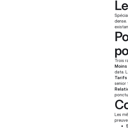
Le
Spécial
dense.
exista
Po
po
Trois r
Moins
data. L
Tarifs
senior
Relati
ponctue
Co
Les mêm
preuves