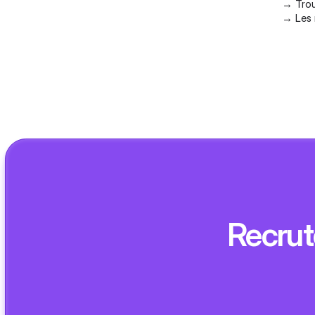
→
Trou
→
Les
Recrut