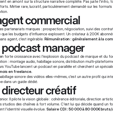
rvient en amont sur la structure narrative complète. Pas juste l'intro, tou
orts. Métier rare, lucratif, particulièrement demandé sur les format
tion.
agent commercial
 les partenariats marques : prospection, négociation, suivi des contra
 que les budgets d'influence explosent. Un créateur à 200K abonné
sans agent, c'est ingérable.
Rémunération : généralement à la com
 podcast manager
en forte croissance avec l'explosion du podcast de marque et du form
ution : montage audio, habillage sonore, distribution multi-platefor
rs YouTube lancent un podcast en parallèle et cherchent un spécialis
ois en freelance.
habillage sonore des vidéos elles-mêmes, c'est un autre profil qui inte
be
dans un guide dédié.
 directeur créatif
senior. Il pilote la vision globale : cohérence éditoriale, direction art
s studios des chaînes à fort volume. C'est lui qui décide quand un f
 l'identité visuelle évolue.
Salaire CDI : 50 000 à 80 000€ bruts/