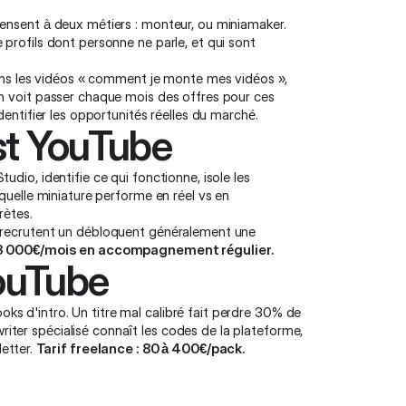
pensent à deux métiers : monteur, ou miniamaker.
 profils dont personne ne parle, et qui sont
 dans les vidéos « comment je monte mes vidéos »,
on voit passer chaque mois des offres pour ces
dentifier les opportunités réelles du marché.
yst YouTube
dio, identifie ce qui fonctionne, isole les
 quelle miniature performe en réel vs en
rètes.
n recrutent un débloquent généralement une
à 3 000€/mois en accompagnement régulier.
YouTube
hooks d'intro. Un titre mal calibré fait perdre 30% de
iter spécialisé connaît les codes de la plateforme,
letter.
Tarif freelance : 80 à 400€/pack.