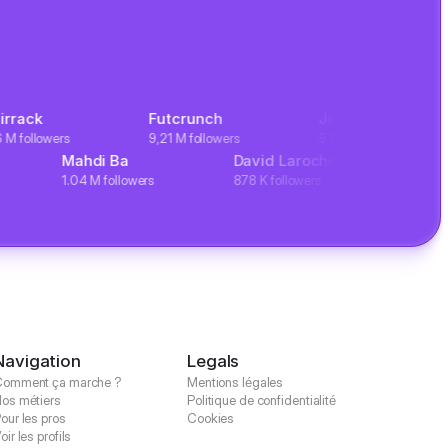
Futcrunch
Jeffrey Bui
L
owers
9,21 M followers
9,11 M followers
1
Mahdi Ba
David Laroche
lowers
1.04 M followers
878 K followers
Navigation
Legals
omment ça marche ?
Mentions légales
os métiers
Politique de confidentialité
our les pros
Cookies
oir les profils