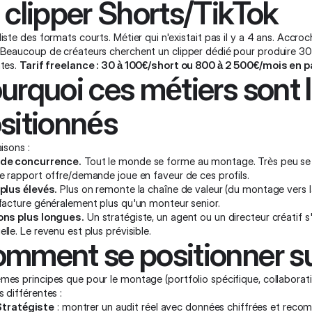
 clipper Shorts/TikTok
iste des formats courts. Métier qui n'existait pas il y a 4 ans. Accr
 Beaucoup de créateurs cherchent un clipper dédié pour produire 30 
ntes.
Tarif freelance : 30 à 100€/short ou 800 à 2 500€/mois en 
urquoi ces métiers sont 
sitionnés
aisons :
 de concurrence.
Tout le monde se forme au montage. Très peu se 
e rapport offre/demande joue en faveur de ces profils.
 plus élevés.
Plus on remonte la chaîne de valeur (du montage vers la 
 facture généralement plus qu'un monteur senior.
ons plus longues.
Un stratégiste, un agent ou un directeur créatif s'
lle. Le revenu est plus prévisible.
mment se positionner su
es principes que pour le montage (portfolio spécifique, collaboration
 différentes :
Stratégiste
: montrer un audit réel avec données chiffrées et reco