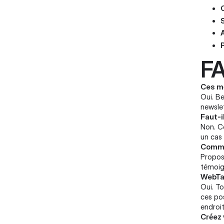
F
Ces mé
Oui. B
newsle
Faut-i
Non. C
un cas
Commen
Propose
témoign
WebTal
Oui. To
ces po
endroit
Créez 