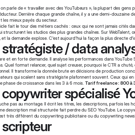
n parle de « travailler avec des YouTubeurs », la plupart des gens 
éducteur. Derrière chaque grande chaîne, il y a une demi-douzaine de
t les mieux payés du secteur.
icle fait le tour des métiers cachés : ceux qui ne sont jamais cités
i structurent les studios des plus grandes chaînes. Sur WebTalent, 
 et la demande explose. C'est aujourd'hui la façon la plus directe d'i
 stratégiste / data anal
rare et en forte demande. Il analyse les performances dans YouTube Stu
s. Quel format relancer, quel sujet creuser, pourquoi le CTR a chuté,
onnel. Il transforme la donnée brute en décisions de production conc
éateurs qui scalent sans stratégiste plafonnent souvent. Ceux qui e
le phase de croissance dans les 3 à 6 mois.
Tarif freelance : 800 
 copywriter spécialisé 
ouche pas au montage. Il écrit les titres, les descriptions, parfois les 
ne description mal structurée fait perdre du SEO YouTube. Le copywr
est très différent du copywriting publicitaire ou du copywriting news
 scripteur