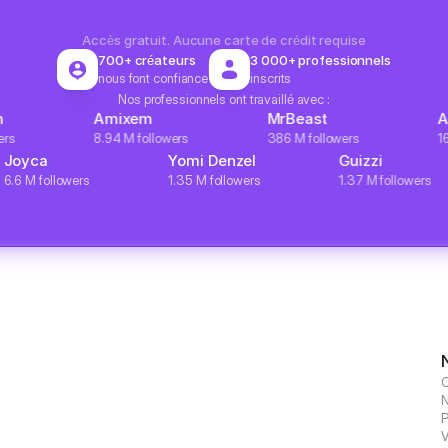
Accès gratuit. Aucune carte de crédit requise
700+ créateurs
3 000+ professionnels
nous font confiance
inscrits
Nos professionnels ont travaillé avec :
Amixem
MrBeast
Airrack
8.94 M followers
386 M followers
16 M foll
Joyca
Yomi Denzel
Guizzi
6.6 M followers
1.35 M followers
1.37 M fol
C
N
P
V