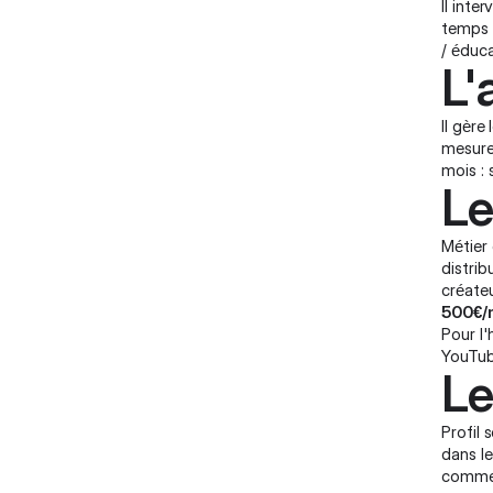
Il inte
temps f
/ éduca
L'
Il gère
mesure
mois : 
Le
Métier 
distrib
créateu
500€/m
Pour l'
YouTu
Le
Profil 
dans le
comment