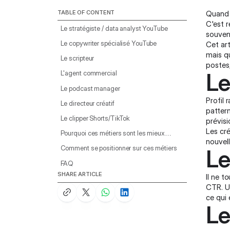
TABLE OF CONTENT
Quand o
C'est r
Le stratégiste / data analyst YouTube
souven
Le copywriter spécialisé YouTube
Cet art
mais qu
Le scripteur
postes,
Le
L'agent commercial
Le podcast manager
Profil 
Le directeur créatif
pattern
Le clipper Shorts/TikTok
prévisi
Les cr
Pourquoi ces métiers sont les mieux
nouvel
positionnés
Comment se positionner sur ces métiers
Le
FAQ
SHARE ARTICLE
Il ne t
CTR. U
ce qui 
Le