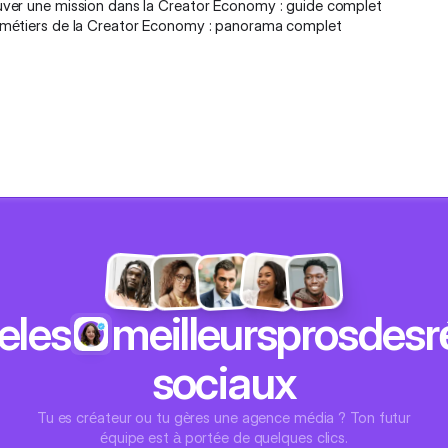
ver une mission dans la Creator Economy : guide complet
 métiers de la Creator Economy : panorama complet
e
les
meilleurs
pros
des
r
sociaux
Tu es créateur ou tu gères une agence média ? Ton futur
équipe est à portée de quelques clics.