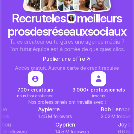
Recrute
les
meilleurs
pros
des
réseaux
sociaux
Tu es créateur ou tu gères une agence média ?
Ton futur équipe est à portée de quelques clics.
Publier une offre
Accès gratuit. Aucune carte de crédit requise
700+ créateurs
3 000+ professionnels
nous font confiance
inscrits
Nos professionnels ont travaillé avec :
Aypierre
Bob Lennon
s
1.45 M followers
2.02 M followers
Michou
Cyprien
Jo
10.4 M followers
14.5 M followers
6.6