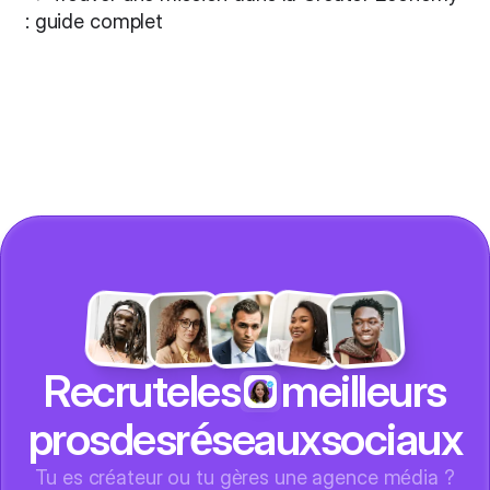
: guide complet
Recrute
les
meilleurs
pros
des
réseaux
sociaux
Tu es créateur ou tu gères une agence média ?