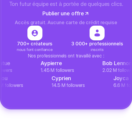
Ton futur équipe est à portée de quelques clics.
Publier une offre
Accès gratuit. Aucune carte de crédit requise
700+ créateurs
3 000+ professionnels
nous font confiance
inscrits
Nos professionnels ont travaillé avec :
e
Aypierre
Bob Lennon
rs
1.45 M followers
2.02 M followers
Michou
Cyprien
Joy
10.4 M followers
14.5 M followers
6.6 