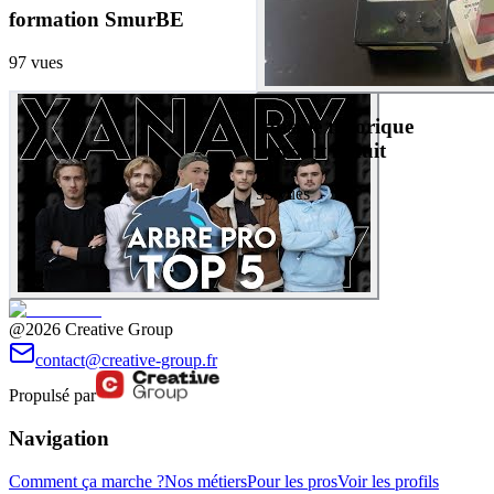
formation SmurBE
97
vues
capsule théorique
courant induit
95
vues
@2026 Creative Group
contact@creative-group.fr
Propulsé par
Navigation
Comment ça marche ?
Nos métiers
Pour les pros
Voir les profils