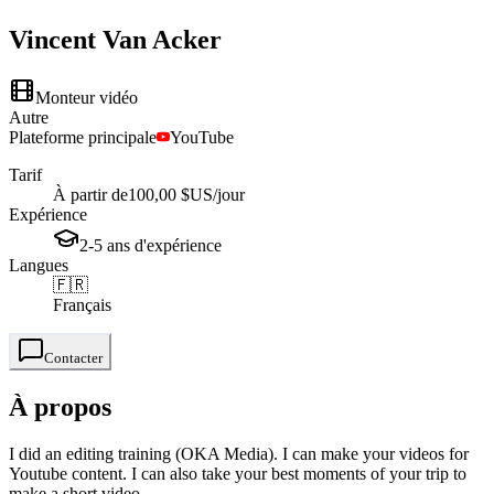
Vincent
Van Acker
Monteur vidéo
Autre
Plateforme principale
YouTube
Tarif
À partir de
100,00 $US
/jour
Expérience
2-5
ans
d'expérience
Langues
🇫🇷
Français
Contacter
À propos
I did an editing training (OKA Media). I can make your videos for
Youtube content. I can also take your best moments of your trip to
make a short video, ...