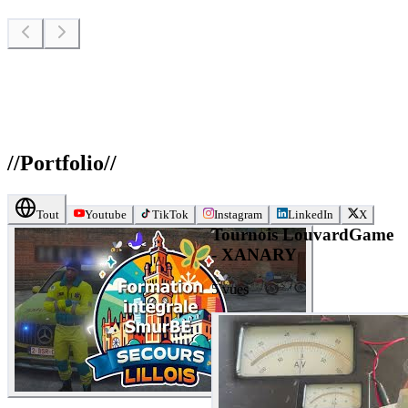
//
Portfolio
//
Tout
Youtube
TikTok
Instagram
LinkedIn
X
Tournois LouvardGame
- XANARY
5
vues