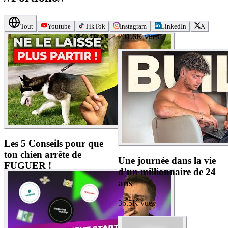
Tout
Youtube
TikTok
Instagram
LinkedIn
X
201.6K
vues
Les 5 Conseils pour que
ton chien arrête de
Une journée dans la vie
FUGUER !
d’un millionnaire de 24
ans
45.7K
vues
36.5K
vues
Stratégiste
Monteur
vidéo
Copywriter