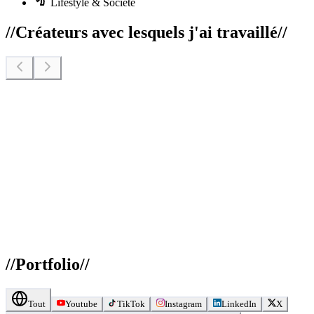
Lifestyle & Société
//
Créateurs avec lesquels j'ai travaillé
//
//
Portfolio
//
Tout
Youtube
TikTok
Instagram
LinkedIn
X