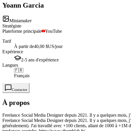
Yoann
Garcia
Miniamaker
Stratégiste
Plateforme principale
YouTube
Tarif
À partir de
40,00 $US
/jour
Expérience
2-5
ans
d'expérience
Langues
🇫🇷
Français
Contacter
À propos
Freelance Social Media Designer depuis 2021. Il y a quelques mois, 
Freelance Social Media Designer depuis 2021. Il y a quelques mois, 
généralement). J'ai travaillé avec +100 clients, allant de 1000 à +1M
tendances youtube. https://www.thumblab.fr/