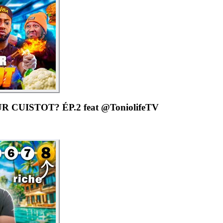
 CUISTOT? ÉP.2 feat @ToniolifeTV