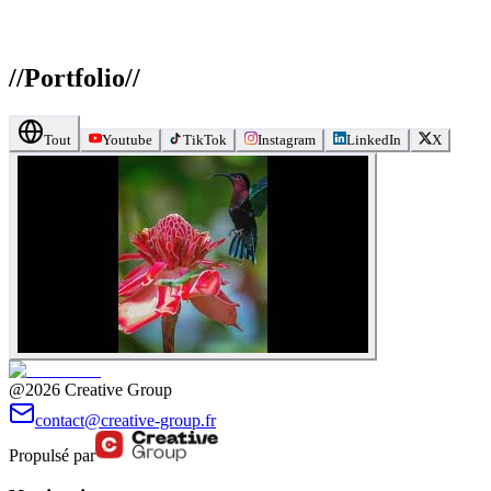
//
Portfolio
//
Tout
Youtube
TikTok
Instagram
LinkedIn
X
@2026 Creative Group
contact@creative-group.fr
Propulsé par