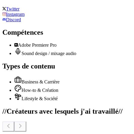
Twitter
Instagram
Discord
Compétences
Adobe Premiere Pro
Sound design / mixage audio
Types de contenu
Business & Carrière
How-to & Création
Lifestyle & Société
//
Créateurs avec lesquels j'ai travaillé
//