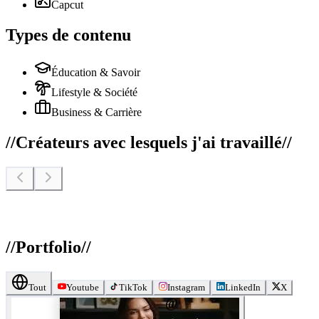
Capcut
Types de contenu
Éducation & Savoir
Lifestyle & Société
Business & Carrière
//
Créateurs avec lesquels j'ai travaillé
//
//
Portfolio
//
Tout
Youtube
TikTok
Instagram
LinkedIn
X
@