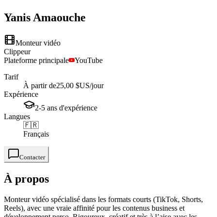
Yanis
Amaouche
Monteur vidéo
Clippeur
Plateforme principale
YouTube
Tarif
À partir de
25,00 $US
/jour
Expérience
2-5
ans
d'expérience
Langues
🇫🇷
Français
Contacter
À propos
Monteur vidéo spécialisé dans les formats courts (TikTok, Shorts,
Reels), avec une vraie affinité pour les contenus business et
développement perso. Rigoureux, créatif et très à l’aise avec les