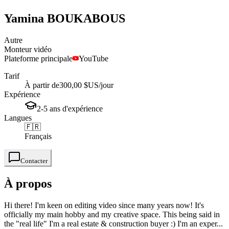
Yamina
BOUKABOUS
Autre
Monteur vidéo
Plateforme principale
YouTube
Tarif
À partir de
300,00 $US
/jour
Expérience
2-5
ans
d'expérience
Langues
🇫🇷
Français
Contacter
À propos
Hi there! I'm keen on editing video since many years now! It's
officially my main hobby and my creative space. This being said in
the "real life" I'm a real estate & construction buyer :) I'm an exper...