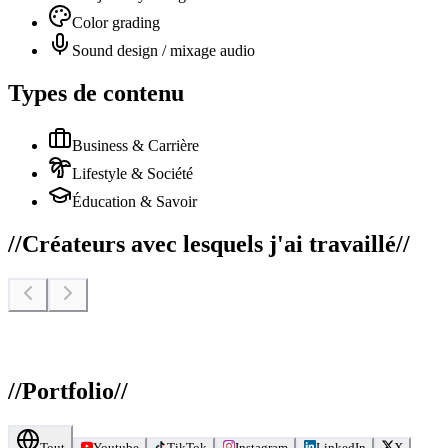
Color grading
Sound design / mixage audio
Types de contenu
Business & Carrière
Lifestyle & Société
Éducation & Savoir
//
Créateurs avec lesquels j'ai travaillé
//
//
Portfolio
//
Tout
Youtube
TikTok
Instagram
LinkedIn
X