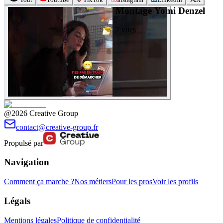
Montage Yomi Denzel
7
vues
@2026 Creative Group
contact@creative-group.fr
Propulsé par
Navigation
Comment ça marche ?
Nos métiers
Pour les pros
Voir les profils
Légals
Mentions légales
Politique de confidentialité