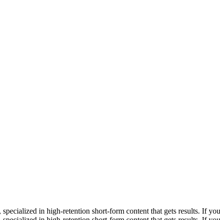
ecialized in high-retention short-form content that gets results. If you
ecialized in high-retention short-form content that gets results. If yo