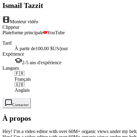
Ismail
Tazzit
Monteur vidéo
Clippeur
Plateforme principale
YouTube
Tarif
À partir de
100,00 $US
/jour
Expérience
2-5
ans
d'expérience
Langues
🇫🇷
Français
🇬🇧
Anglais
Contacter
À propos
Hey! I’m a video editor with over 60M+ organic views under my belt, sp
Hey! I’m a video editor with over 60M+ organic views under my belt, sp