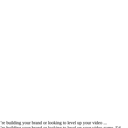
’re building your brand or looking to level up your video ...
u’re building your brand or looking to level up your video game, I’d