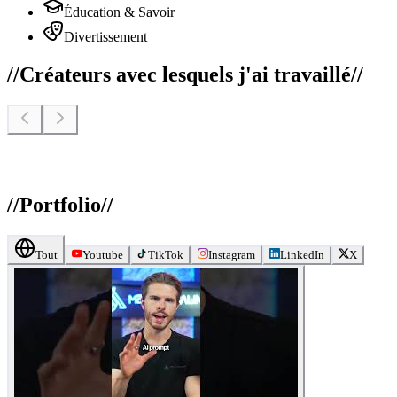
Éducation & Savoir
Divertissement
//
Créateurs avec lesquels j'ai travaillé
//
//
Portfolio
//
Tout
Youtube
TikTok
Instagram
LinkedIn
X