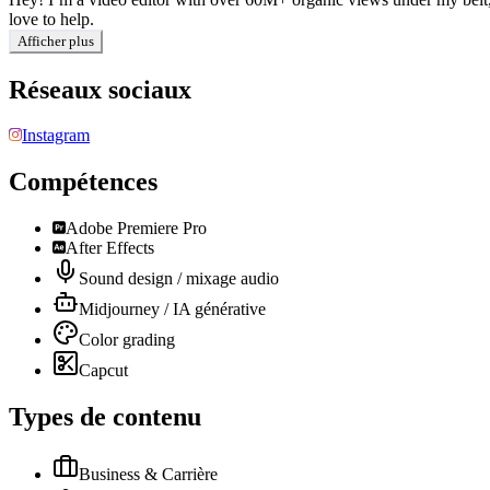
love to help.
Afficher plus
Réseaux sociaux
Instagram
Compétences
Adobe Premiere Pro
After Effects
Sound design / mixage audio
Midjourney / IA générative
Color grading
Capcut
Types de contenu
Business & Carrière