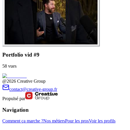
Portfolio vid #9
58
vues
@2026 Creative Group
contact@creative-group.fr
Propulsé par
Navigation
Comment ça marche ?
Nos métiers
Pour les pros
Voir les profils