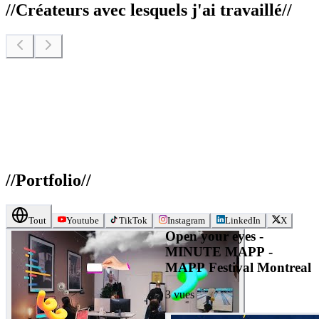
//
Créateurs avec lesquels j'ai travaillé
//
//
Portfolio
//
Tout
Youtube
TikTok
Instagram
LinkedIn
X
Open your eyes -
MINUTE MAPP -
MAPP Festival Montreal
3
vues