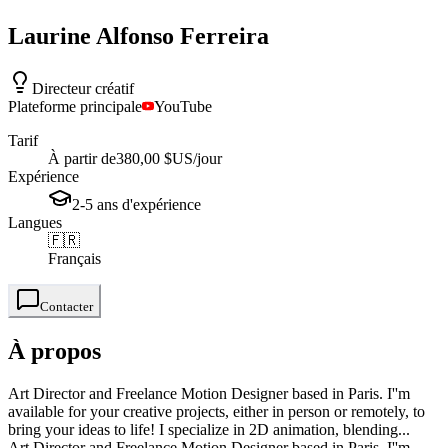
Laurine
Alfonso Ferreira
Directeur créatif
Plateforme principale
YouTube
Tarif
À partir de
380,00 $US
/jour
Expérience
2-5
ans
d'expérience
Langues
🇫🇷
Français
Contacter
À propos
Art Director and Freelance Motion Designer based in Paris. I''m
available for your creative projects, either in person or remotely, to
bring your ideas to life! I specialize in 2D animation, blending...
Art Director and Freelance Motion Designer based in Paris. I''m