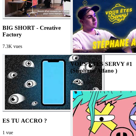
BIG SHORT - Creative
Factory
7.3K
vues
VOUS ÊTES SERVY #1
(Stéphane Alfano )
23.5K
vues
ES TU ACCRO ?
1
vue