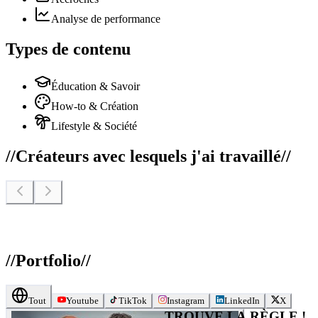
Analyse de performance
Types de contenu
Éducation & Savoir
How-to & Création
Lifestyle & Société
//
Créateurs avec lesquels j'ai travaillé
//
//
Portfolio
//
Tout
Youtube
TikTok
Instagram
LinkedIn
X
TROUVE LA RÈGLE !