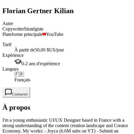
Florian
Gertner Kilian
Autre
Copywriter
Stratégiste
Plateforme principale
YouTube
Tarif
À partir de
50,00 $US
/jour
Expérience
0-2
ans
d'expérience
Langues
🇫🇷
Français
Contacter
À propos
I'm a young enthusiastic UI/UX Designer based in France with a
strong understanding of the content creation landscape and Creator
Economy. My works: - Joyca (6.6M subs on YT) - Submit an