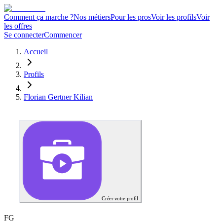
Comment ça marche ?
Nos métiers
Pour les pros
Voir les profils
Voir
les offres
Se connecter
Commencer
Accueil
Profils
Florian Gertner Kilian
Créer votre profil
F
G