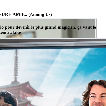
URE AMIE.. (Among Us)
dio pour devenir le plus grand magicien, ça vaut le
#temu #fake