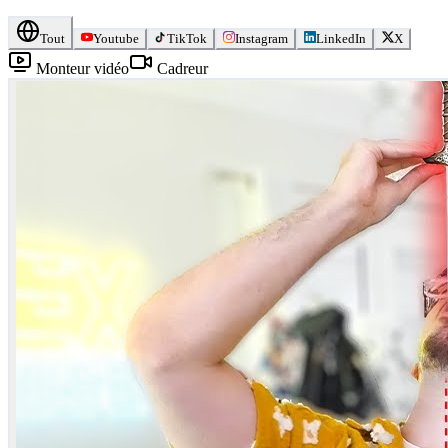
Tout
Youtube
TikTok
Instagram
LinkedIn
X
Monteur vidéo
Cadreur