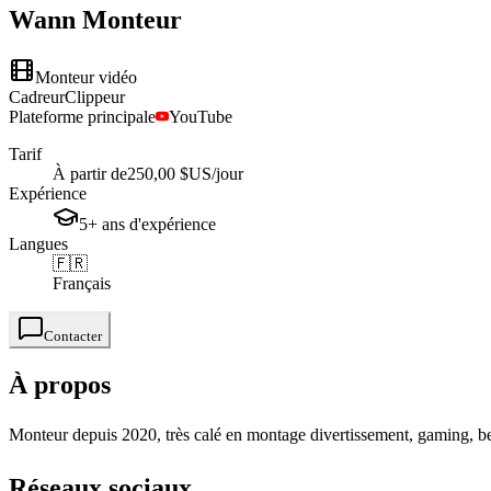
Wann
Monteur
Monteur vidéo
Cadreur
Clippeur
Plateforme principale
YouTube
Tarif
À partir de
250,00 $US
/jour
Expérience
5+
ans
d'expérience
Langues
🇫🇷
Français
Contacter
À propos
Monteur depuis 2020, très calé en montage divertissement, gaming, best
Réseaux sociaux