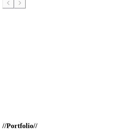
//
Portfolio
//