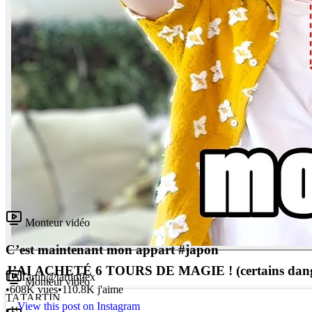
Monteur vidéo
C’est maintenant mon appart #japon
J’AI ACHETÉ 6 TOURS DE MAGIE ! (certains dang
TA
Tartin
@
tartinflex
Monteur vidéo
•
608K
vues
•
110.8K
j'aime
TA
TARTIN
View this post on Instagram
•
195.9K
vues