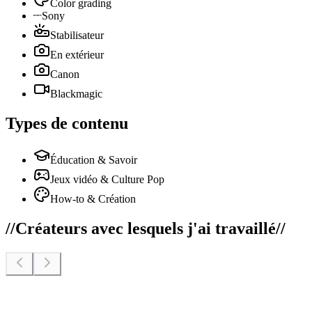
Color grading
Sony
Stabilisateur
En extérieur
Canon
Blackmagic
Types de contenu
Éducation & Savoir
Jeux vidéo & Culture Pop
How-to & Création
//
Créateurs avec lesquels j'ai travaillé
//