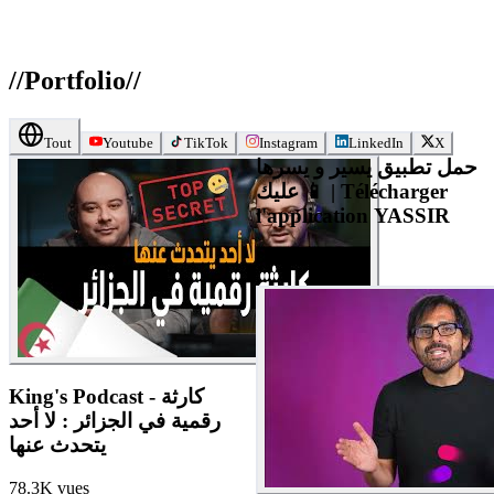
//
Portfolio
//
Tout
Youtube
TikTok
Instagram
LinkedIn
X
حمل تطبيق يسير و يسرها
عليك 📱 | Télécharger
l'application YASSIR
802.5K
vues
King's Podcast - كارثة
رقمية في الجزائر : لا أحد
يتحدث عنها
78.3K
vues