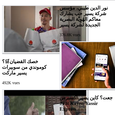
نور الدين طيبي، مؤسس
شركة يسير حب يشارك
معاكم الهُوِيَّة البصرية
الجديدة لشركة يسير
376.8K
vues
خصك القضيان🛒؟
كوموندي من سوبيرات
يسير ماركت
492K
vues
جعت؟ كاين يسير اكسبرس
Jo3t Kayen Yassir
Express