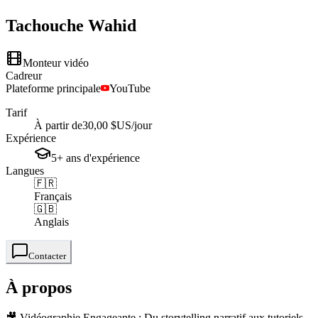
Tachouche
Wahid
Monteur vidéo
Cadreur
Plateforme principale
YouTube
Tarif
À partir de
30,00 $US
/jour
Expérience
5+
ans
d'expérience
Langues
🇫🇷
Français
🇬🇧
Anglais
Contacter
À propos
🎥 Vidéographie Engageante : Du storytelling narratif aux tutoriels