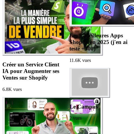
Les 9 Meilleures Apps
Shopify en 2025 (j'en ai
testé +300)
11.6K
vues
Créer un Service Client
IA pour Augmenter ses
Ventes sur Shopify
6.8K
vues
Le Campus
2
vues