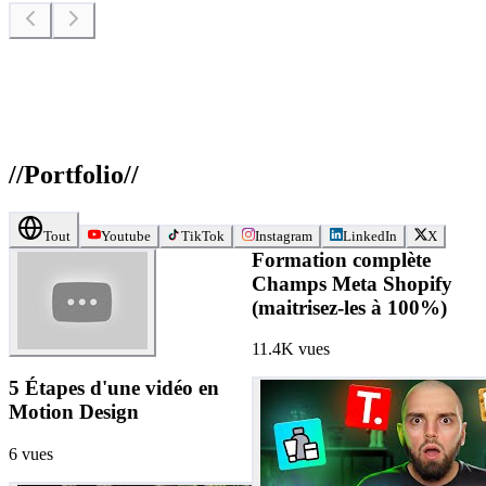
//
Portfolio
//
Tout
Youtube
TikTok
Instagram
LinkedIn
X
Formation complète
Champs Meta Shopify
(maitrisez-les à 100%)
11.4K
vues
5 Étapes d'une vidéo en
Motion Design
6
vues