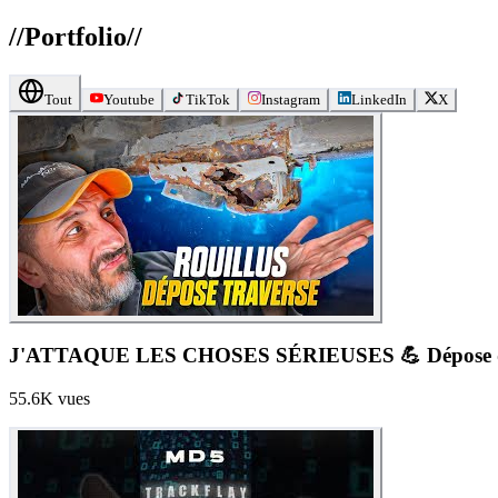
//
Portfolio
//
Tout
Youtube
TikTok
Instagram
LinkedIn
X
J'ATTAQUE LES CHOSES SÉRIEUSES 💪 Dépose de l
55.6K
vues