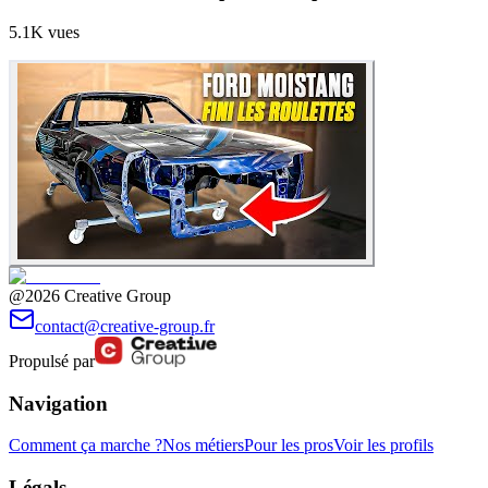
5.1K
vues
@2026 Creative Group
contact@creative-group.fr
Propulsé par
Navigation
Comment ça marche ?
Nos métiers
Pour les pros
Voir les profils
Légals