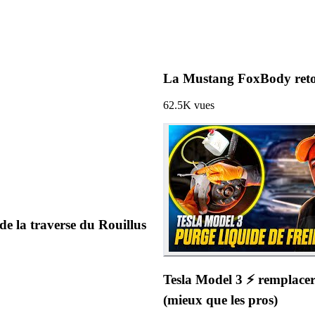
La Mustang FoxBody retomb
62.5K
vues
a traverse du Rouillus
Tesla Model 3 ⚡️ rempla
(mieux que les pros)