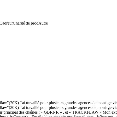
Cadreur
Chargé de prod
Autre
"(20K) J'ai travaillé pour plusieurs grandes agences de montage vidéo 
"(20K) J'ai travaillé pour plusieurs grandes agences de montage vidé
eur principal des chaînes : « GBRNR » , et « TRACKFLAW » Mon expéri
ddprod.fr Contact : - Email : lilian.mangin.pro@gmail.com - Whatsapp 