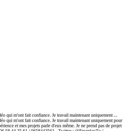
qui m'ont fait confiance. Je travail maintenant uniquement ...
o qui m'ont fait confiance. Je travail maintenant uniquement pour
ence et mes projets parle d'eux même. Je ne prend pas de projet
: 06 58 44 25 61 / 0658442561 - Twitter : @FrozplayTv /