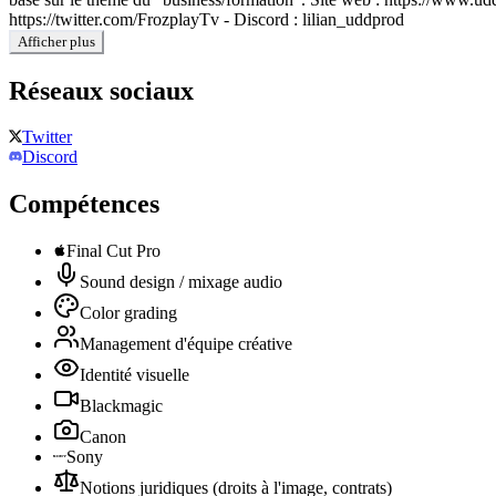
https://twitter.com/FrozplayTv - Discord : lilian_uddprod
Afficher plus
Réseaux sociaux
Twitter
Discord
Compétences
Final Cut Pro
Sound design / mixage audio
Color grading
Management d'équipe créative
Identité visuelle
Blackmagic
Canon
Sony
Notions juridiques (droits à l'image, contrats)