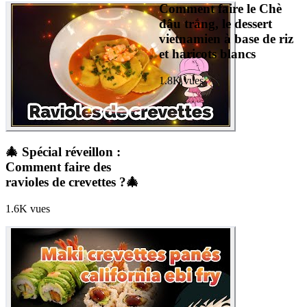
Comment faire le Chè
đậu trắng, le dessert
vietnamien à base de riz
et haricots blancs
1.8K
vues
🎄 Spécial réveillon :
Comment faire des
ravioles de crevettes ?🎄
1.6K
vues