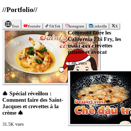
//
Portfolio
//
Tout
Youtube
TikTok
Instagram
LinkedIn
X
Comment faire les
California Ebi Fry, les
maki aux crevettes
panées et avocat
1.4K
vues
🎄 Spécial réveillon :
Comment faire des Saint-
Jacques et crevettes à la
crème 🎄
31.5K
vues