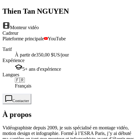
Thien Tan
NGUYEN
Monteur vidéo
Cadreur
Plateforme principale
YouTube
Tarif
À partir de
350,00 $US
/jour
Expérience
5+
ans
d'expérience
Langues
🇫🇷
Français
Contacter
À propos
Vidéographiste depuis 2009, je suis spécialisé en montage vidéo,
motion design et infographie. Formé à l’ESRA Paris, j’y ai débuté
ma carrière en tant que monteur et infographiste avant d’élargir mes