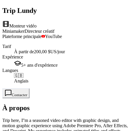
Trip
Lundy
Monteur vidéo
Miniamaker
Directeur créatif
Plateforme principale
YouTube
Tarif
À partir de
200,00 $US
/jour
Expérience
5+
ans
d'expérience
Langues
🇬🇧
Anglais
Contacter
À propos
Trip here, I''m a seasoned video editor with graphic design, and
motion graphic experience using Adobe Premiere Pro, After Effects,
and Descript. My experience includes animated titles and effects,