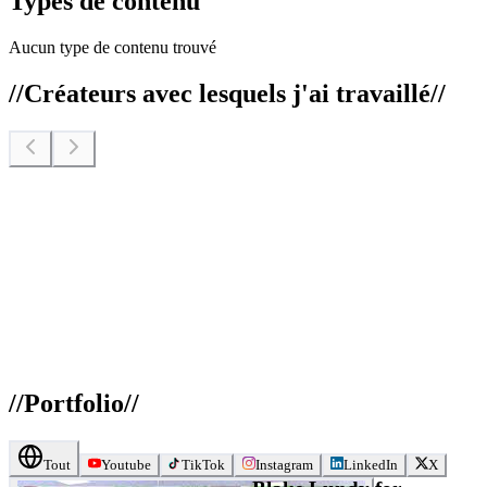
Types de contenu
Aucun type de contenu trouvé
//
Créateurs avec lesquels j'ai travaillé
//
//
Portfolio
//
Tout
Youtube
TikTok
Instagram
LinkedIn
X