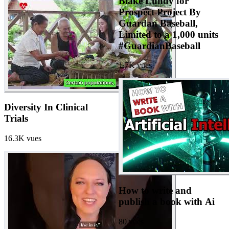
Blake Lundy for
Prospect Project By
Guardan Baseball,
Limited to a 1,000 units
#GuardianBaseball
1.7K
vues
Diversity In Clinical
Trials
16.3K
vues
How to write and
publish a book with Ai
80
vues