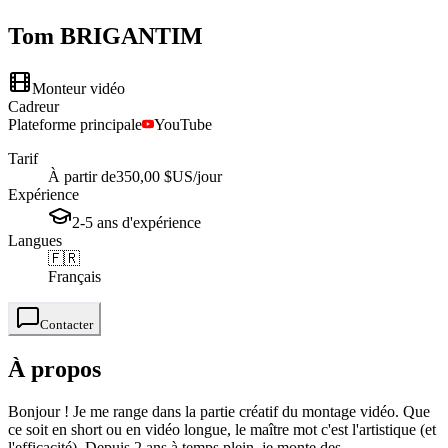
Tom
BRIGANTIM
Monteur vidéo
Cadreur
Plateforme principale
YouTube
Tarif
À partir de
350,00 $US
/jour
Expérience
2-5
ans
d'expérience
Langues
🇫🇷
Français
Contacter
À propos
Bonjour ! Je me range dans la partie créatif du montage vidéo. Que
ce soit en short ou en vidéo longue, le maître mot c'est l'artistique (et
l'efficacité). Depuis 2 ans à temps plein, je monte des ...