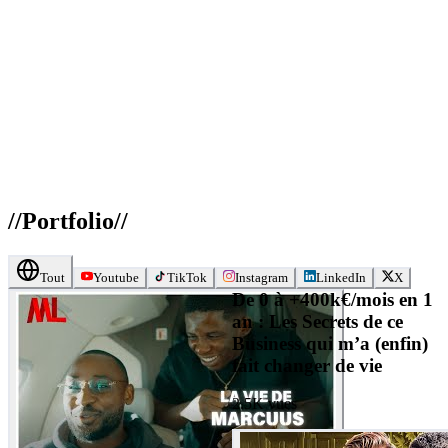
//
Portfolio
//
Tout
Youtube
TikTok
Instagram
LinkedIn
X
De 0 à +400k€/mois en 1
an : Les Secrets de ce
Business qui m’a (enfin)
fait changer de vie
2.5K
vues