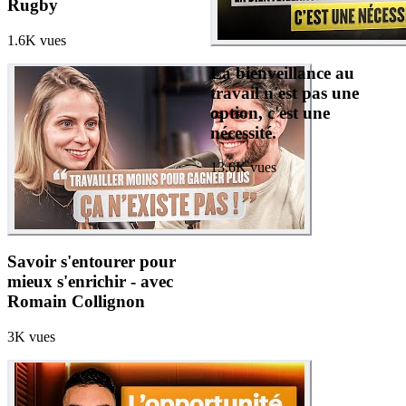
Rugby
1.6K
vues
La bienveillance au
travail n'est pas une
option, c'est une
nécessité.
13.6K
vues
Savoir s'entourer pour
mieux s'enrichir - avec
Romain Collignon
3K
vues