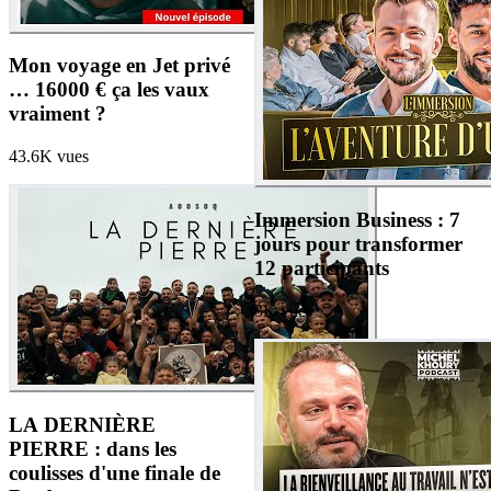
Mon voyage en Jet privé
… 16000 € ça les vaux
vraiment ?
43.6K
vues
Immersion Business : 7
jours pour transformer
12 participants
3K
vues
LA DERNIÈRE
PIERRE : dans les
coulisses d'une finale de