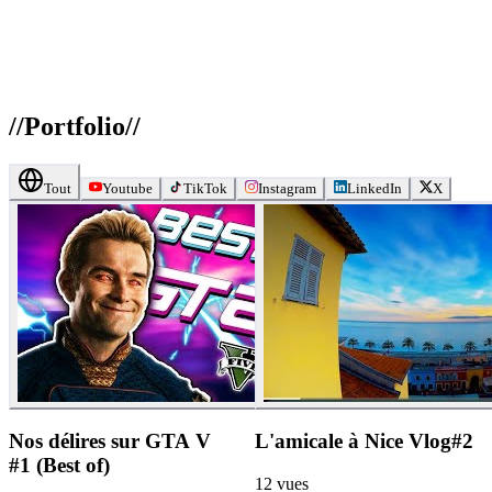
//
Portfolio
//
Tout
Youtube
TikTok
Instagram
LinkedIn
X
Nos délires sur GTA V
L'amicale à Nice Vlog#2
#1 (Best of)
12
vues