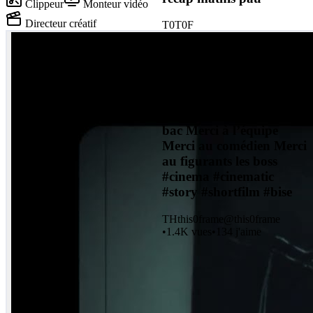
Clippeur
Monteur vidéo
Directeur créatif
T0
T0F
•
13
vues
Monteur vidéo
Clippeur
Directeur créatif
Rheo Court métrage de
bac Merci à l’équipe
Merci au comédien Merci
au figurants les boss
#cinema #cinematic
#story #shortfilm #bise
TH
this0frame
@
this0frame
•
1.4K
vues
•
134
j'aime