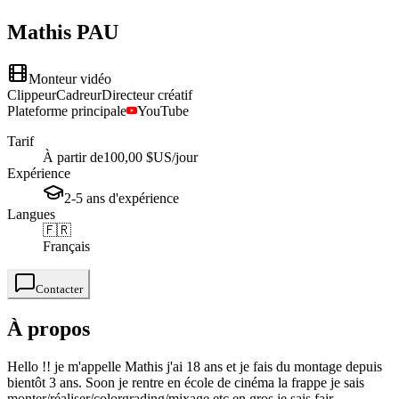
Mathis
PAU
Monteur vidéo
Clippeur
Cadreur
Directeur créatif
Plateforme principale
YouTube
Tarif
À partir de
100,00 $US
/jour
Expérience
2-5
ans
d'expérience
Langues
🇫🇷
Français
Contacter
À propos
Hello !! je m'appelle Mathis j'ai 18 ans et je fais du montage depuis
bientôt 3 ans. Soon je rentre en école de cinéma la frappe je sais
monter/réaliser/colorgrading/mixage etc en gros je sais fair...