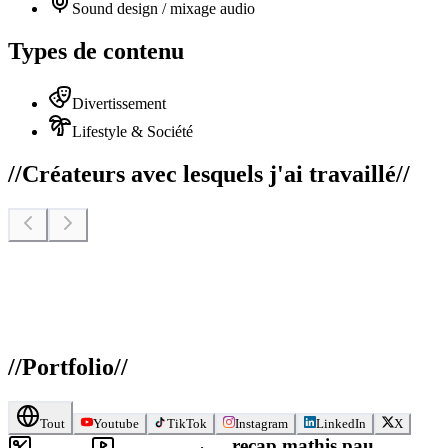
Sound design / mixage audio
Types de contenu
Divertissement
Lifestyle & Société
//
Créateurs avec lesquels j'ai travaillé
//
//
Portfolio
//
Tout
Youtube
TikTok
Instagram
LinkedIn
X
recap mathis pau