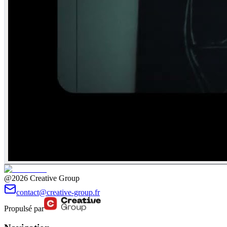
@2026 Creative Group
contact@creative-group.fr
Propulsé par