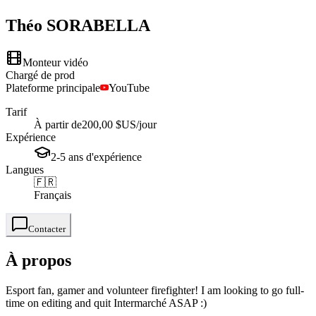
Théo
SORABELLA
Monteur vidéo
Chargé de prod
Plateforme principale
YouTube
Tarif
À partir de
200,00 $US
/jour
Expérience
2-5
ans
d'expérience
Langues
🇫🇷
Français
Contacter
À propos
Esport fan, gamer and volunteer firefighter! I am looking to go full-
time on editing and quit Intermarché ASAP :)