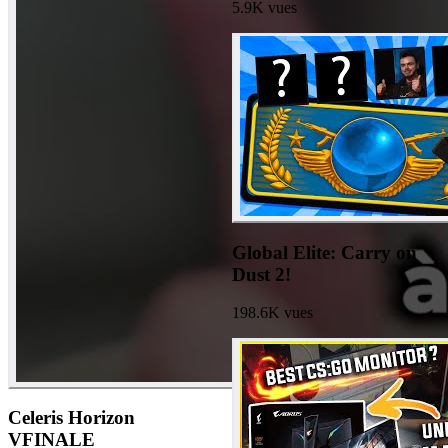
5.9K
vues
Global Elite: Carry on
Dust 2!
198.6K
vues
Celeris Horizon
VFINALE