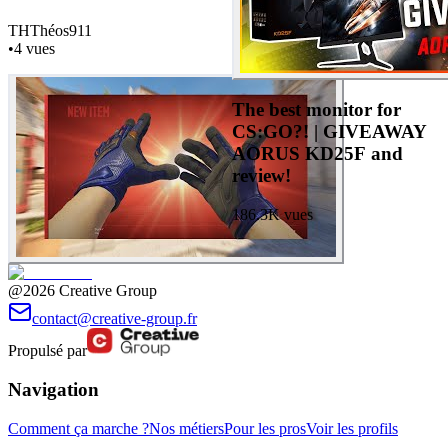
TH
Théos911
•
4
vues
The best monitor for
CS:GO?! | GIVEAWAY
AORUS KD25F and
review!
186.3K
vues
@2026 Creative Group
contact@creative-group.fr
Propulsé par
Navigation
Comment ça marche ?
Nos métiers
Pour les pros
Voir les profils