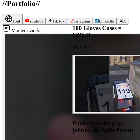
//
Portfolio
//
Tout
Youtube
TikTok
Instagram
LinkedIn
X
100 Gloves Cases =
Monteur vidéo
GOLD
4K
vues
Parti rejoindre papa
johnny 😂 #glife #gtarp