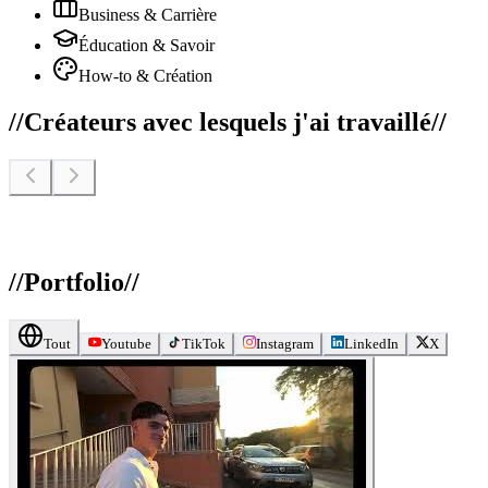
Business & Carrière
Éducation & Savoir
How-to & Création
//
Créateurs avec lesquels j'ai travaillé
//
//
Portfolio
//
Tout
Youtube
TikTok
Instagram
LinkedIn
X