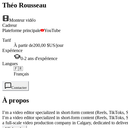
Théo
Rousseau
Monteur vidéo
Cadreur
Plateforme principale
YouTube
Tarif
À partir de
200,00 $US
/jour
Expérience
0-2
ans
d'expérience
Langues
🇫🇷
Français
Contacter
À propos
I’m a video editor specialized in short-form content (Reels, TikToks, S
I’m a video editor specialized in short-form content (Reels, TikToks, S
a full-scale video production company in Calgary, dedicated to deliveri