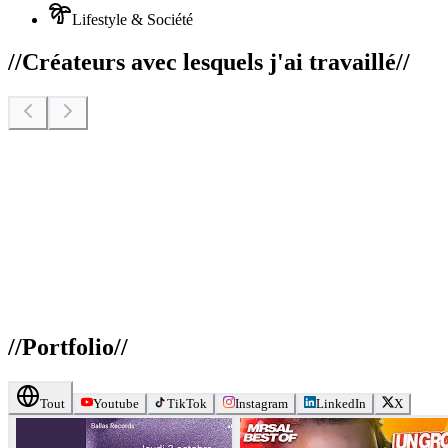
Lifestyle & Société
//
Créateurs avec lesquels j'ai travaillé
//
//
Portfolio
//
Tout
Youtube
TikTok
Instagram
LinkedIn
X