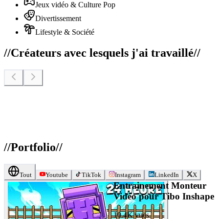
Jeux vidéo & Culture Pop
Divertissement
Lifestyle & Société
//
Créateurs avec lesquels j'ai travaillé
//
//
Portfolio
//
Tout
Youtube
TikTok
Instagram
LinkedIn
X
Entrainement Monteur
Vidéo pour Tibo Inshape
10.4K
vues