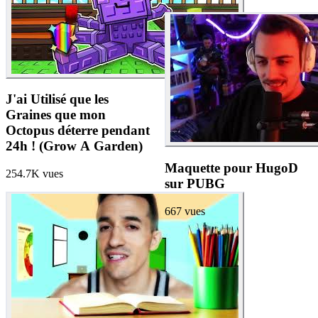
J'ai Utilisé que les
Graines que mon
Octopus déterre pendant
24h ! (Grow A Garden)
Maquette pour HugoD
254.7K
vues
sur PUBG
667
vues