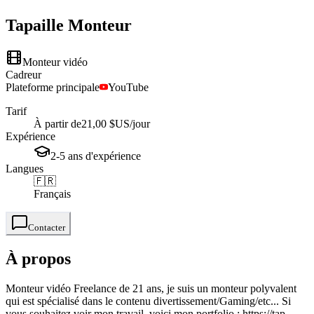
Tapaille
Monteur
Monteur vidéo
Cadreur
Plateforme principale
YouTube
Tarif
À partir de
21,00 $US
/jour
Expérience
2-5
ans
d'expérience
Langues
🇫🇷
Français
Contacter
À propos
Monteur vidéo Freelance de 21 ans, je suis un monteur polyvalent
qui est spécialisé dans le contenu divertissement/Gaming/etc... Si
vous souhaitez voir mon travail, voici mon portfolio : https://tap...