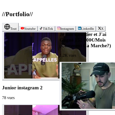
//
Portfolio
//
Tout
Youtube
TikTok
Instagram
LinkedIn
X
Je suis Courtier et J'ai
Gagné 152 000€/Mois
(Comment Ca Marche?)
1.2K
vues
Junior instagram 2
78
vues