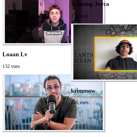
Training Joyca
158
vues
Loaan Lv
132
vues
krimmow
226
vues