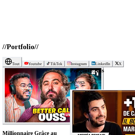
//
Portfolio
//
Tout
Youtube
TikTok
Instagram
LinkedIn
X
Peugeot - Ads
56
vues
Millionnaire Grâce au