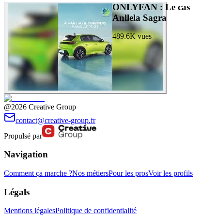
ONLYFAN : Le cas
Anllela Sagra
489.6K
vues
@2026 Creative Group
contact@creative-group.fr
Propulsé par
Navigation
Comment ça marche ?
Nos métiers
Pour les pros
Voir les profils
Légals
Mentions légales
Politique de confidentialité