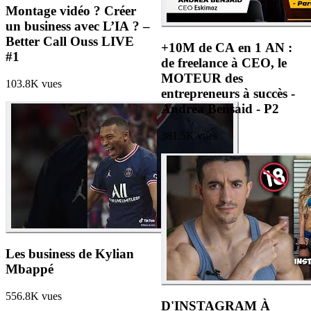
Montage vidéo ? Créer
un business avec L’IA ? –
Better Call Ouss LIVE
+10M de CA en 1 AN :
#1
de freelance à CEO, le
MOTEUR des
103.8K
vues
entrepreneurs à succès -
Andréa Bensaid - P2
381.5K
vues
Les business de Kylian
Mbappé
556.8K
vues
D'INSTAGRAM À