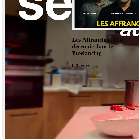
Les Affranchis - Une
décennie dans le
Freelancing
826
vues