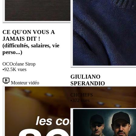
CE QU'ON VOUS A
JAMAIS DIT !
(difficultés, salaires, vie
perso...)
OC
Océane Sirop
•
92.5K
vues
GIULIANO
Monteur vidéo
SPERANDIO
CH
CHEFS
•
372
vues