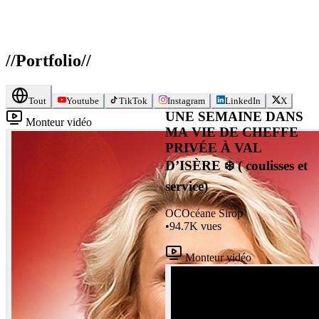
//
Portfolio
//
Tout
Youtube
TikTok
Instagram
LinkedIn
X
UNE SEMAINE DANS
Monteur vidéo
MA VIE DE CHEFFE
PRIVÉE À VAL
D’ISÈRE ❄️ ( coulisses et
service)
OC
Océane Sirop
•
94.7K
vues
Monteur vidéo