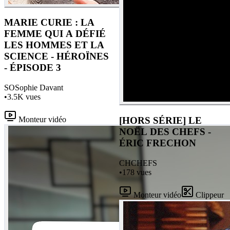
MARIE CURIE : LA
FEMME QUI A DÉFIÉ
LES HOMMES ET LA
SCIENCE - HÉROÏNES
- ÉPISODE 3
SO
Sophie Davant
•
3.5K
vues
Monteur vidéo
[HORS SÉRIE] LE
NOËL DES CHEFS -
ÉRIC FRECHON
CH
CHEFS
•
178
vues
Monteur vidéo
Clippeur