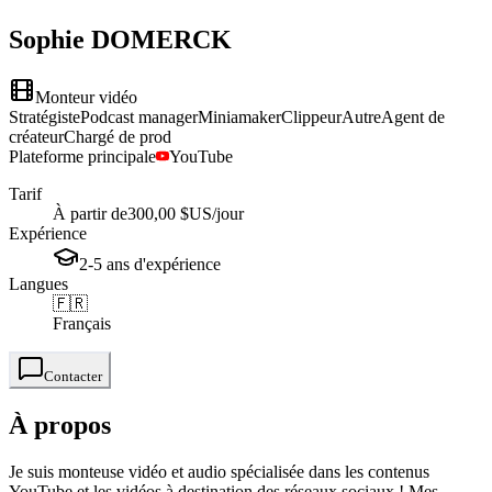
Sophie
DOMERCK
Monteur vidéo
Stratégiste
Podcast manager
Miniamaker
Clippeur
Autre
Agent de
créateur
Chargé de prod
Plateforme principale
YouTube
Tarif
À partir de
300,00 $US
/jour
Expérience
2-5
ans
d'expérience
Langues
🇫🇷
Français
Contacter
À propos
Je suis monteuse vidéo et audio spécialisée dans les contenus
YouTube et les vidéos à destination des réseaux sociaux ! Mes