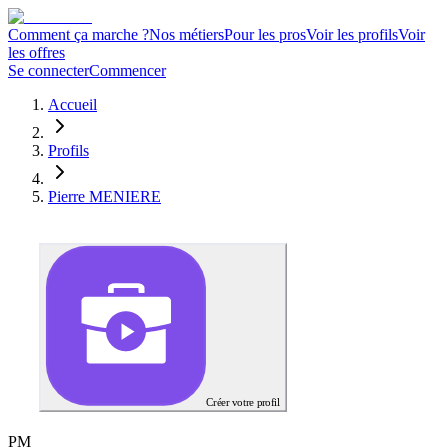
Comment ça marche ?
Nos métiers
Pour les pros
Voir les profils
Voir
les offres
Se connecter
Commencer
Accueil
Profils
Pierre MENIERE
Créer votre profil
P
M