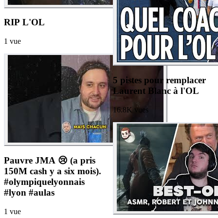
RIP L'OL
1
vue
5 pistes pour remplacer
Laurent Blanc à l'OL
16.8K
vues
Pauvre JMA 😢 (a pris
150M cash y a six mois).
#olympiquelyonnais
#lyon #aulas
1
vue