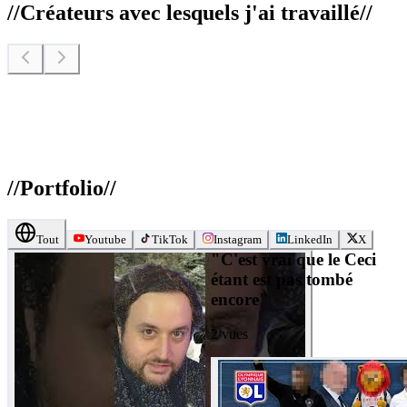
//
Créateurs avec lesquels j'ai travaillé
//
//
Portfolio
//
Tout
Youtube
TikTok
Instagram
LinkedIn
X
"C'est vrai que le Ceci
étant est pas tombé
encore"
2
vues