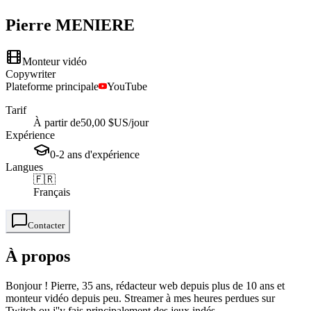
Pierre
MENIERE
Monteur vidéo
Copywriter
Plateforme principale
YouTube
Tarif
À partir de
50,00 $US
/jour
Expérience
0-2
ans
d'expérience
Langues
🇫🇷
Français
Contacter
À propos
Bonjour ! Pierre, 35 ans, rédacteur web depuis plus de 10 ans et
monteur vidéo depuis peu. Streamer à mes heures perdues sur
Twitch ou j''y fais principalement des jeux indés.