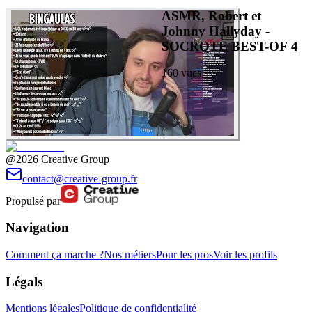
ASMR, Robert et
Johnny Hallyday -
SOCRQTE BEST-OF 4
160
vues
@2026 Creative Group
contact@creative-group.fr
Propulsé par
Navigation
Comment ça marche ?
Nos métiers
Pour les pros
Voir les profils
Légals
Mentions légales
Politique de confidentialité