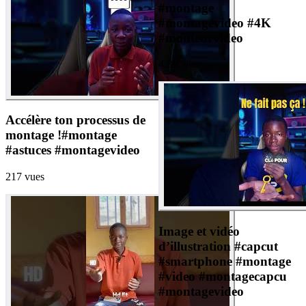
#montage
#montagevideo #4K
#monteurvideo
4.3K
vues
Accélère ton processus de
montage !#montage
#astuces #montagevideo
217
vues
Image et vidéo
d’illustration #capcut
#smartphone #montage
#video #montagecapcu
#montagevideo