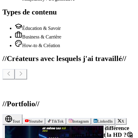
Types de contenu
Éducation & Savoir
Business & Carrière
How-to & Création
//
Créateurs avec lesquels j'ai travaillé
//
//
Portfolio
//
Tout
Youtube
TikTok
Instagram
LinkedIn
X
C’est quoi la différence
entre la 4K et la HD ?🤔