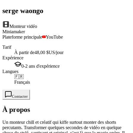
serge
waongo
Monteur vidéo
Miniamaker
Plateforme principale
YouTube
Tarif
À partir de
48,00 $US
/jour
Expérience
0-2
ans
d'expérience
Langues
🇫🇷
Français
Contacter
À propos
Un monteur chill et créatif qui kiffe surtout monter des shorts
percutants. Transformer quelques secondes de vidéo en quelque
chose de stylé, captivant et original, c’est là que la magie opère. Il