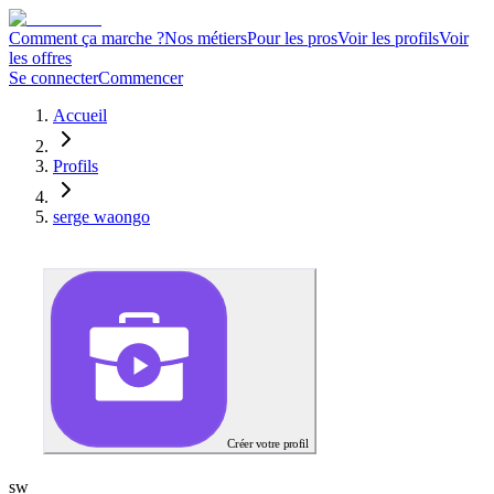
Comment ça marche ?
Nos métiers
Pour les pros
Voir les profils
Voir
les offres
Se connecter
Commencer
Accueil
Profils
serge waongo
Créer votre profil
s
w