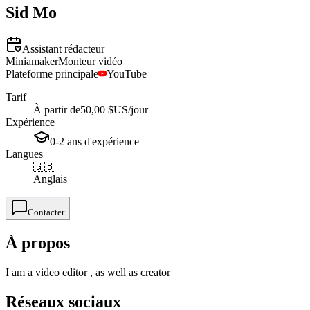
Sid
Mo
Assistant rédacteur
Miniamaker
Monteur vidéo
Plateforme principale
YouTube
Tarif
À partir de
50,00 $US
/jour
Expérience
0-2
ans
d'expérience
Langues
🇬🇧
Anglais
Contacter
À propos
I am a video editor , as well as creator
Réseaux sociaux