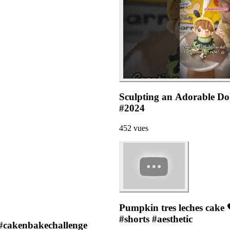
Sculpting an Adorable Dol
#2024
452
vues
Pumpkin tres leches cake
#shorts #aesthetic
 #cakenbakechallenge