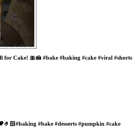
l for Cake! 🎀🍰 #bake #baking #cake #viral #shorts
 🧡🤌🏻#baking #bake #desserts #pumpkin #cake