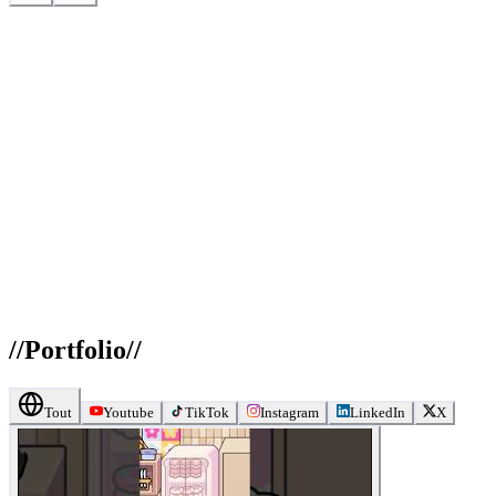
//
Portfolio
//
Tout
Youtube
TikTok
Instagram
LinkedIn
X