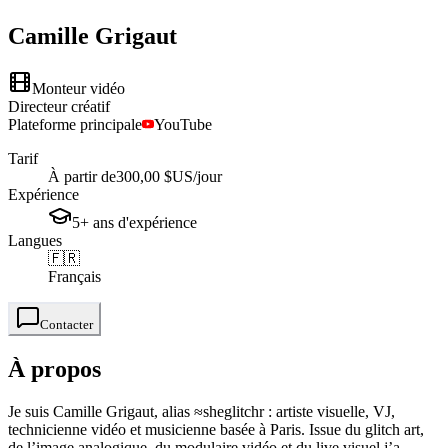
Camille
Grigaut
Monteur vidéo
Directeur créatif
Plateforme principale
YouTube
Tarif
À partir de
300,00 $US
/jour
Expérience
5+
ans
d'expérience
Langues
🇫🇷
Français
Contacter
À propos
Je suis Camille Grigaut, alias ≈sheglitchr : artiste visuelle, VJ,
technicienne vidéo et musicienne basée à Paris. Issue du glitch art,
de l’image analogique, du modulaire vidéo et du live visuel j’a...