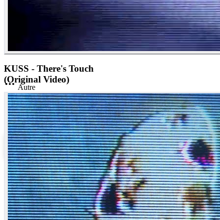
KUSS - There's Touch
(Original Video)
Autre
AG
Agora Records
•
862
vues
Directeur créatif
View this post on Instagram