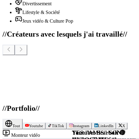
Divertissement
Lifestyle & Société
Jeux vidéo & Culture Pop
//
Créateurs avec lesquels j'ai travaillé
//
//
Portfolio
//
Tout
Youtube
TikTok
Instagram
LinkedIn
X
TES "AMIS" SONT
Youtube: Scarboii 🔴
Monteur vidéo