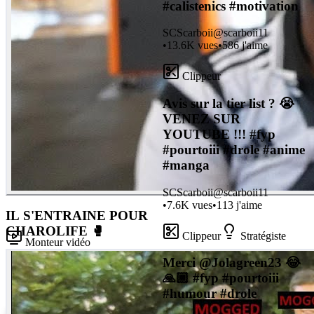
#calistenics #motivation
SC
Scarboii
@
scarboii11
•
13.6K
vues
•
586
j'aime
Clippeur
Avis sur la tier list ? 😭
VENEZ SUR
YOUTUBE !!! #fyp
#pourtoiii #drole #anime
#manga
SC
Scarboii
@
scarboii11
•
7.6K
vues
•
113
j'aime
IL S'ENTRAINE POUR
CHAROLIFE 🥊
Clippeur
Stratégiste
Monteur vidéo
SC
SCARBOII
Merci @Jolagreen23 😂
•
1.9K
vues
🙏🏾 #fyp #pourtoiii
#humour #drole
Clippeur