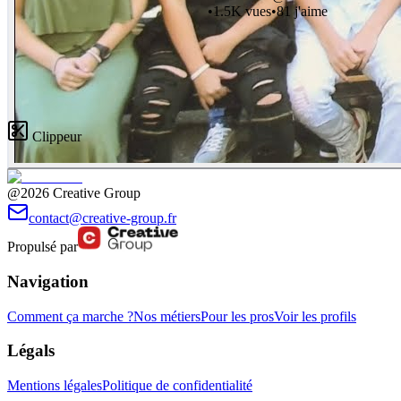
•
1.5K
vues
•
81
j'aime
Clippeur
@2026 Creative Group
contact@creative-group.fr
Propulsé par
Navigation
Comment ça marche ?
Nos métiers
Pour les pros
Voir les profils
Légals
Mentions légales
Politique de confidentialité