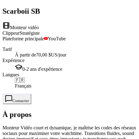
Scarboii
SB
Monteur vidéo
Clippeur
Stratégiste
Plateforme principale
YouTube
Tarif
À partir de
70,00 $US
/jour
Expérience
0-2
ans
d'expérience
Langues
🇫🇷
Français
Contacter
À propos
Monteur Vidéo court et dynamique, je maîtrise les codes des réseaux
sociaux pour maximiser votre watchtime. Transitions fluides, sound
design immersif et sous-titres impactant : je transforme vos rush...