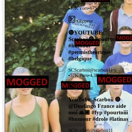
SC
Scarboii
@
scarboii11
View this post on Instagram
•
10K
vues
•
675
j'aime
Clippeur
🔴YOUTUBE:
Scarboii🔴 #pourtoiii
#humour
#permistheorique
#belgique
SC
Scarboii
@
scarboii11
•
57K
vues
•
4.3K
j'aime
Clippeur
YouTube: Scarboii 🔴
@Duolingo France aide
moi 🙏🏾 #fyp #pourtoiii
#humour #drole #latinas
SC
Scarboii
@
scarboii11