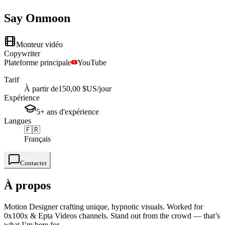
Say
Onmoon
Monteur vidéo
Copywriter
Plateforme principale
YouTube
Tarif
À partir de
150,00 $US
/jour
Expérience
5+
ans
d'expérience
Langues
🇫🇷
Français
Contacter
À propos
Motion Designer crafting unique, hypnotic visuals. Worked for
0x100x & Epta Videos channels. Stand out from the crowd — that’s
what I’m here for.