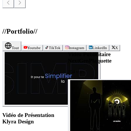
//
Portfolio
//
Tout
Youtube
TikTok
Instagram
LinkedIn
X
Vidéo Publicitaire
NextGenPlaquette
104
vues
Vidéo de Présentation
Klyra Design