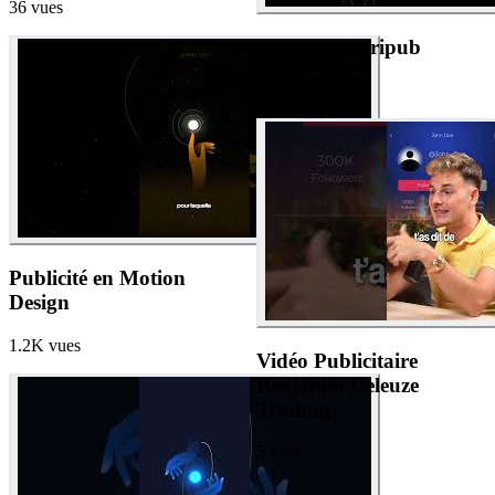
36
vues
Publicité Betripub
490
vues
Publicité en Motion
Design
1.2K
vues
Vidéo Publicitaire
Benjamin Deleuze
Trading
5
vues