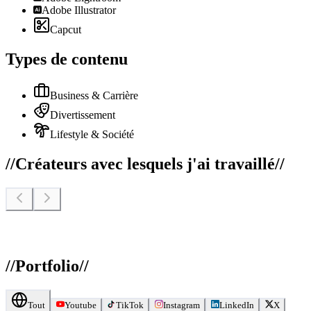
Adobe Illustrator
Capcut
Types de contenu
Business & Carrière
Divertissement
Lifestyle & Société
//
Créateurs avec lesquels j'ai travaillé
//
//
Portfolio
//
Tout
Youtube
TikTok
Instagram
LinkedIn
X