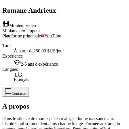
Romane
Andrieux
Monteur vidéo
Miniamaker
Clippeur
Plateforme principale
YouTube
Tarif
À partir de
250,00 $US
/jour
Expérience
2-5
ans
d'expérience
Langues
🇫🇷
Français
Contacter
À propos
Dans le silence de mon espace créatif, je donne naissance aux
histoires qui sommeillent dans chaque image. Formée aux arts du
cinéma, bercée par les récits littéraires, j'explore aujourd'hui