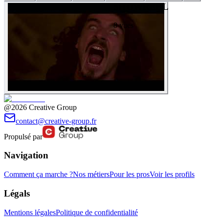
SHOWREEL
8
vues
@2026 Creative Group
contact@creative-group.fr
Propulsé par
Navigation
Comment ça marche ?
Nos métiers
Pour les pros
Voir les profils
Légals
Mentions légales
Politique de confidentialité