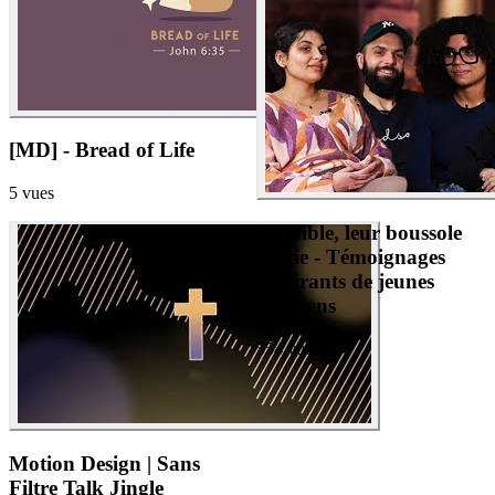
[MD] - Bread of Life
5
vues
La Bible, leur boussole
de vie - Témoignages
inspirants de jeunes
chrétiens
554
vues
Motion Design | Sans
Filtre Talk Jingle