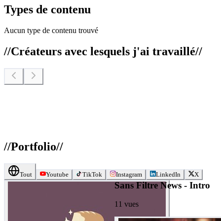
Types de contenu
Aucun type de contenu trouvé
//
Créateurs avec lesquels j'ai travaillé
//
//
Portfolio
//
Tout
Youtube
TikTok
Instagram
LinkedIn
X
Sans Filtre News - Intro
11
vues