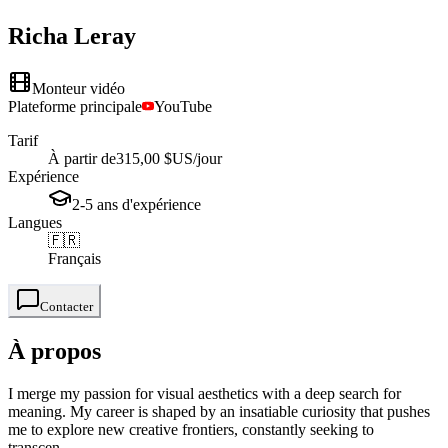
Richa
Leray
Monteur vidéo
Plateforme principale
YouTube
Tarif
À partir de
315,00 $US
/jour
Expérience
2-5
ans
d'expérience
Langues
🇫🇷
Français
Contacter
À propos
I merge my passion for visual aesthetics with a deep search for
meaning. My career is shaped by an insatiable curiosity that pushes
me to explore new creative frontiers, constantly seeking to
transcen...