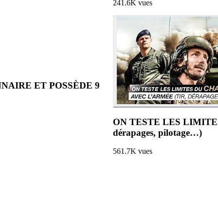
241.6K
vues
NNAIRE ET POSSÈDE 9
ON TESTE LES LIMITE
dérapages, pilotage…)
561.7K
vues