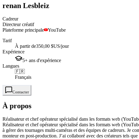
renan
Lesbleiz
Cadreur
Directeur créatif
Plateforme principale
YouTube
Tarif
À partir de
350,00 $US
/jour
Expérience
5+
ans
d'expérience
Langues
🇫🇷
Français
Contacter
À propos
Réalisateur et chef opérateur spécialisé dans les formats web (YouTu
Réalisateur et chef opérateur spécialisé dans les formats web (YouTu
à gérer des tournages multi-caméras et des équipes de cadreurs. Je conçoi
monteur en post-production. J’ai collaboré avec des créateurs tels q