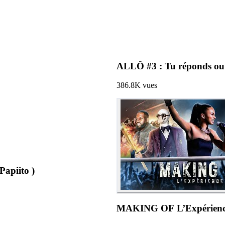
ALLÔ #3 : Tu réponds ou t
386.8K
vues
LEDANGE VS 5 FILLES ( ft. Papiito )
MAKING OF L’Expérience