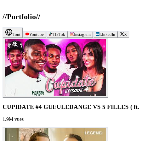
//
Portfolio
//
Tout
Youtube
TikTok
Instagram
LinkedIn
X
CUPIDATE #4 GUEU
1.9M
vues