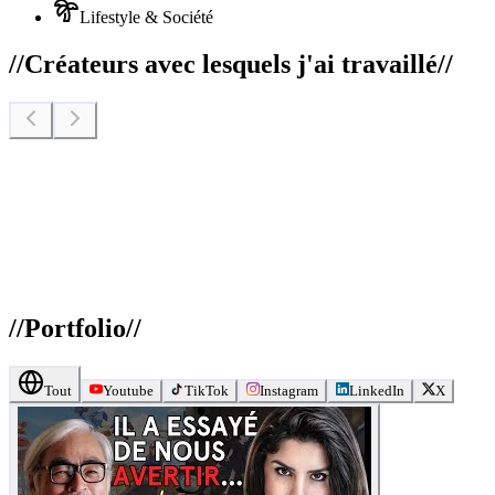
Lifestyle & Société
//
Créateurs avec lesquels j'ai travaillé
//
//
Portfolio
//
Tout
Youtube
TikTok
Instagram
LinkedIn
X