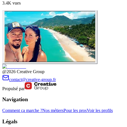
3.4K
vues
@2026 Creative Group
contact@creative-group.fr
Propulsé par
Navigation
Comment ça marche ?
Nos métiers
Pour les pros
Voir les profils
Légals