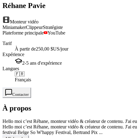
Réhane
Pavie
Monteur vidéo
Miniamaker
Clippeur
Stratégiste
Plateforme principale
YouTube
Tarif
À partir de
250,00 $US
/jour
Expérience
2-5
ans
d'expérience
Langues
🇫🇷
Français
Contacter
À propos
Hello moi c’est Réhane, monteur vidéo & créateur de contenu. J'ai eu
Hello moi c’est Réhane, monteur vidéo & créateur de contenu. J'ai eu
festival Belge So W'happy Festival, Bertrand Pix ...