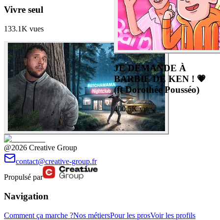
Vivre seul
133.1K
vues
JE DEMANDE À
BARBIE DE KEN ! 💗
(ft Dorothée Pousséo)
400.5K
vues
@2026 Creative Group
contact@creative-group.fr
Propulsé par
Navigation
Comment ça marche ?
Nos métiers
Pour les pros
Voir les profils