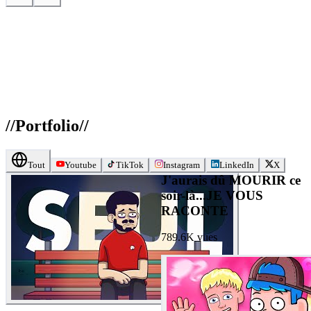
//
Portfolio
//
Tout
Youtube
TikTok
Instagram
LinkedIn
X
J'aurais dû MOURIR ce
soir-là...JE VOUS
RACONTE
789.6K
vues