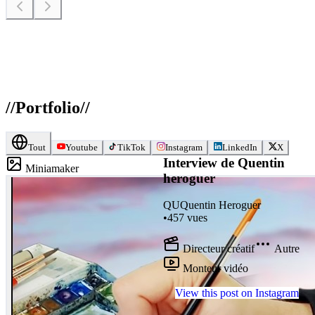
//
Portfolio
//
Tout
Youtube
TikTok
Instagram
LinkedIn
X
Interview de Quentin
Miniamaker
heroguer
QU
Quentin Heroguer
•
457
vues
Directeur créatif
Autre
Monteur vidéo
View this post on Instagram