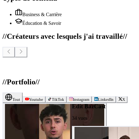
Business & Carrière
Éducation & Savoir
//
Créateurs avec lesquels j'ai travaillé
//
//
Portfolio
//
Tout
Youtube
TikTok
Instagram
LinkedIn
X
Edit BazCast
34
vues