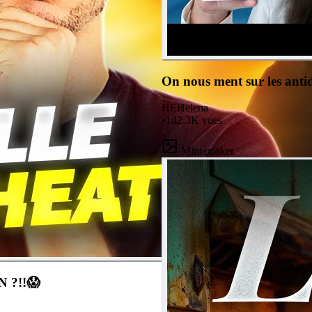
On nous ment sur les antid
HE
Helena
•
142.3K
vues
Miniamaker
DOMINGO EXPOSE MON CHEAT SUR POPCORN ?!!😱