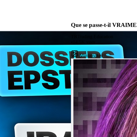
Que se passe-t-il VRAIME
TR
Trading Education
•
14.5K
vues
Miniamaker