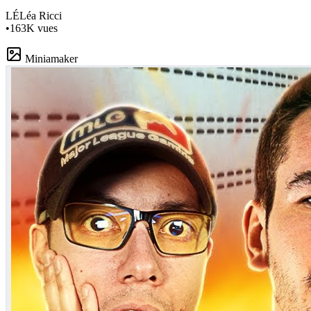
LÉ
Léa Ricci
•
163K
vues
Miniamaker