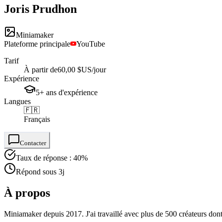
Joris
Prudhon
Miniamaker
Plateforme principale
YouTube
Tarif
À partir de
60,00 $US
/jour
Expérience
5+
ans
d'expérience
Langues
🇫🇷
Français
Contacter
Taux de réponse : 40%
Répond sous 3j
À propos
Miniamaker depuis 2017. J'ai travaillé avec plus de 500 créateurs do