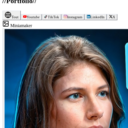
//
Portfolio
//
Tout
Youtube
TikTok
Instagram
LinkedIn
X
Miniamaker