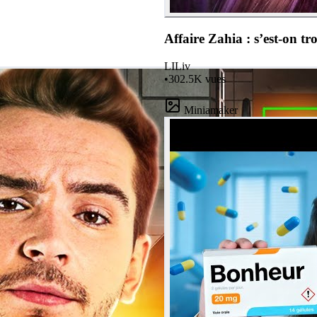
Affaire Zahia : s’est-on t
LI
Liv
•
302.5K
vues
Miniamaker