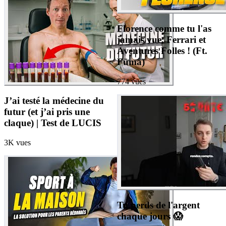
Florence comme tu l'as
jamais vue, Ferrari et
Aventures Folles ! (Ft.
Fūma)
774
vues
J’ai testé la médecine du
futur (et j’ai pris une
claque) | Test de LUCIS
3K
vues
Tu perds de l'argent
chaque jours 😱