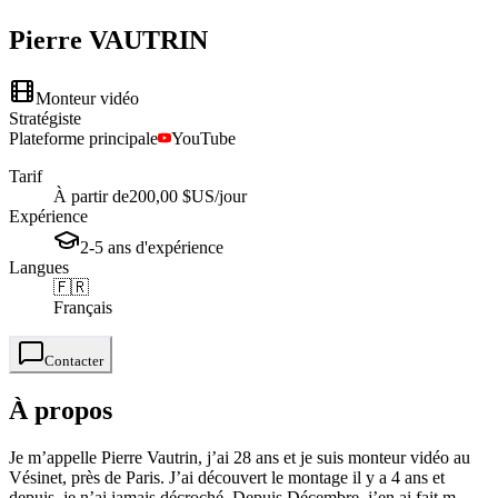
Pierre
VAUTRIN
Monteur vidéo
Stratégiste
Plateforme principale
YouTube
Tarif
À partir de
200,00 $US
/jour
Expérience
2-5
ans
d'expérience
Langues
🇫🇷
Français
Contacter
À propos
Je m’appelle Pierre Vautrin, j’ai 28 ans et je suis monteur vidéo au
Vésinet, près de Paris. J’ai découvert le montage il y a 4 ans et
depuis, je n’ai jamais décroché. Depuis Décembre, j’en ai fait m...