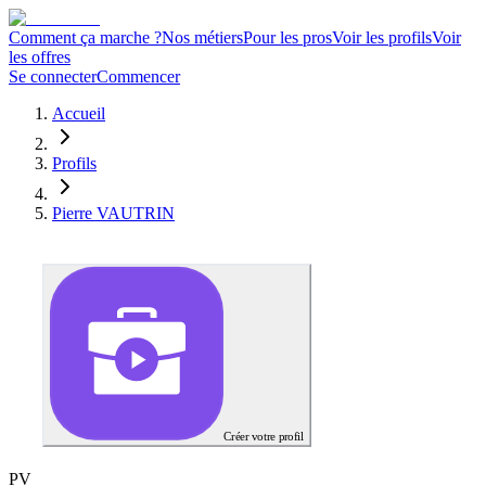
Comment ça marche ?
Nos métiers
Pour les pros
Voir les profils
Voir
les offres
Se connecter
Commencer
Accueil
Profils
Pierre VAUTRIN
Créer votre profil
P
V