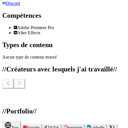
Discord
Compétences
Adobe Premiere Pro
After Effects
Types de contenu
Aucun type de contenu trouvé
//
Créateurs avec lesquels j'ai travaillé
//
//
Portfolio
//
Tout
Youtube
TikTok
Instagram
LinkedIn
X