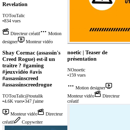
Revelation
TO
TouTalic
•
834
vues
Directeur créatif
Motion
designer
Monteur vidéo
noetic | Teaser de
Shay Cormac (assassin's
présentation
Creed Rogue) est-il un
traitre ? #gaming
NO
noetic
#jeuxvidéo #avis
•
159
vues
#assassinscreed
#assassinscreedrogue
Motion designer
TO
TouTalic
@
toutalik
Monteur vidéo
Directeur
•
4.6K
vues
•
347
j'aime
créatif
Monteur vidéo
Directeur
créatif
Copywriter