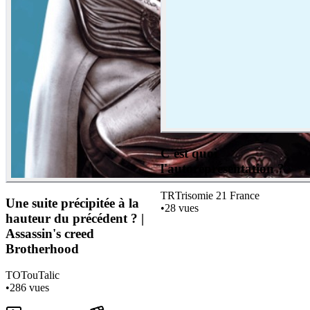
C'est quoi
l'autoreprésentation ?
TR
Trisomie 21 France
Une suite précipitée à la
•
28
vues
hauteur du précédent ? |
Assassin's creed
Brotherhood
TO
TouTalic
•
286
vues