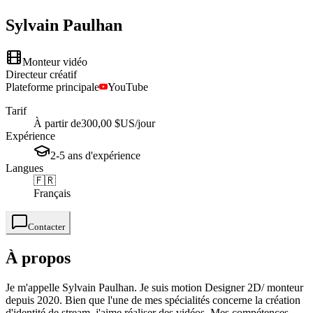
Sylvain
Paulhan
Monteur vidéo
Directeur créatif
Plateforme principale
YouTube
Tarif
À partir de
300,00 $US
/jour
Expérience
2-5
ans
d'expérience
Langues
🇫🇷
Français
Contacter
À propos
Je m'appelle Sylvain Paulhan. Je suis motion Designer 2D/ monteur
depuis 2020. Bien que l'une de mes spécialités concerne la création
d'identité de stream, j'aime réaliser des vidéos. Mes compétences...