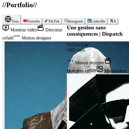
//
Portfolio
//
Tout
Youtube
TikTok
Instagram
LinkedIn
X
Une gestion sans
Monteur vidéo
Directeur
conséquences | Dispatch
créatif
Motion designer
TO
TouTalic
•
382
vues
Motion designer
Directeur créatif
Miniamaker