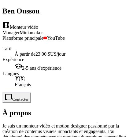
Ben
Oussou
Monteur vidéo
Manager
Miniamaker
Plateforme principale
YouTube
Tarif
À partir de
23,00 $US
/jour
Expérience
2-5
ans
d'expérience
Langues
🇫🇷
Français
Contacter
À propos
Je suis un monteur vidéo et motion designer passionné par la
création de contenus visuels impactants et engageants. J’ai
développé des compétences en montage dynamique, storytelling