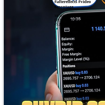
#aftereffects #video
#montage
MO
MOTION
DESIGNER
@
benoussou1
•
5.2K
vues
•
580
j'aime