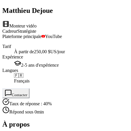
Matthieu
Dejoue
Monteur vidéo
Cadreur
Stratégiste
Plateforme principale
YouTube
Tarif
À partir de
250,00 $US
/jour
Expérience
2-5
ans
d'expérience
Langues
🇫🇷
Français
Contacter
Taux de réponse : 40%
Répond sous 0min
À propos