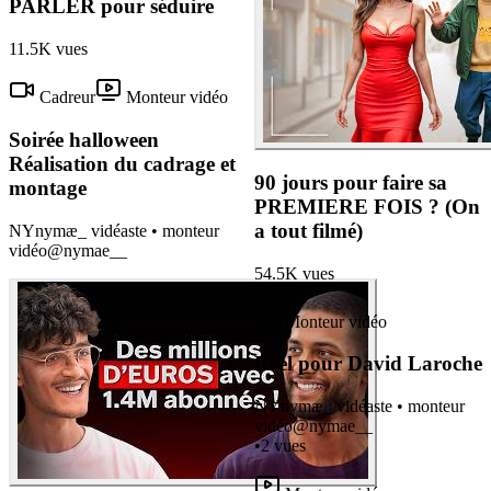
PARLER pour séduire
11.5K
vues
Cadreur
Monteur vidéo
Soirée halloween
Réalisation du cadrage et
90 jours pour faire sa
montage
PREMIERE FOIS ? (On
a tout filmé)
NY
nymæ_ vidéaste • monteur
vidéo
@
nymae__
54.5K
vues
Monteur vidéo
Réel pour David Laroche
NY
nymæ_ vidéaste • monteur
vidéo
@
nymae__
•
2
vues