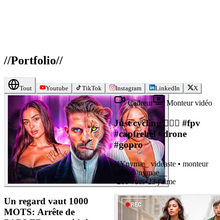
//
Portfolio
//
Tout
Youtube
TikTok
Instagram
LinkedIn
X
Cadreur
Monteur vidéo
Just cycling 🚴🏼‍♂️ #fpv
#capfrehel #drone
#gopro
NY
nymæ_ vidéaste • monteur
vidéo
@
nymae__
•
280
vues
•
23
j'aime
Un regard vaut 1000
MOTS: Arrête de